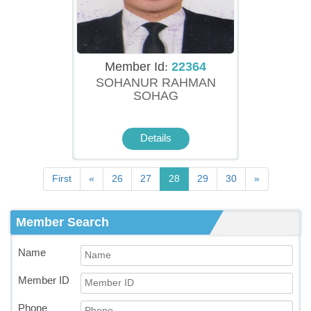
Member Id:
22364
SOHANUR RAHMAN
SOHAG
Details
First
«
26
27
28
29
30
»
Member Search
Name
Member ID
Phone