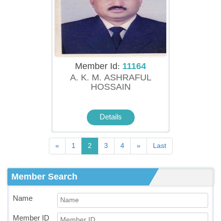
Member Id:
11164
A. K. M. ASHRAFUL
HOSSAIN
Details
«
1
2
3
4
»
Last
Member Search
Name
Member ID