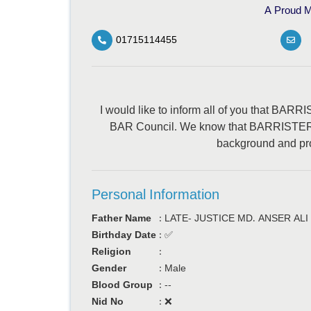
A Proud M
01715114455
I would like to inform all of you that B
BAR Council. We know that BARRISTER 
background and prov
Personal Information
Father Name
:
LATE- JUSTICE MD. ANSER ALI
Birthday Date
:
✅
Religion
:
Gender
:
Male
Blood Group
:
--
Nid No
:
❌