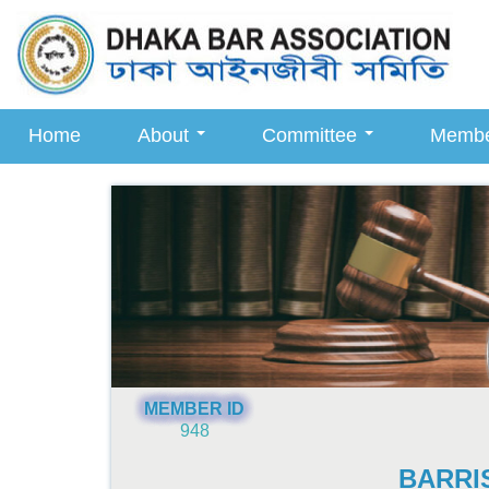
Home
About
Committee
Memb
MEMBER ID
948
BARRI