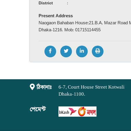
District
:
Present Address
Naogaon Bahaban House:21.B.A, Mazar Road M
Dhaka-1216. Mob: 01715114455
ঠিকানাঃ
6-7, Court House Street Kotwali
Dhaka-1100.
পেমেন্ট