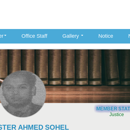
er
Office Staff
Gallery
Notice
MEMBER STA
Justice
STER AHMED SOHEL