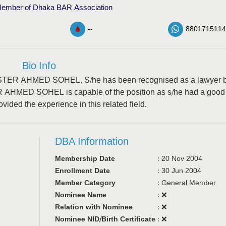
ember of Dhaka BAR Association
--
8801715114
Bio Info
ARRISTER AHMED SOHEL, S/he has been recognised as a lawyer 
AHMED SOHEL is capable of the position as s/he had a good
ided the experience in this related field.
DBA Information
Membership Date
:
20 Nov 2004
Enrollment Date
:
30 Jun 2004
Member Category
:
General Member
Nominee Name
:
❌
Relation with Nominee
:
❌
Nominee NID/Birth Certificate
:
❌