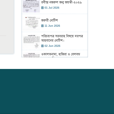
রবীন্দ্র নজরুল জন্ম জয়ন্তী-২০২৬
01 Jul 2026
জরুরী নোটিশ
11 Jun 2026
পরিচয়পত্র সরবরাহ বিষয়ে দরপত্র
আহবানের নোটিশ।
02 Jun 2026
ওকালতনামা, হাজিরা ও বেলবন্ড
সরবরাহ বিষয়ে দরপত্র।
02 Jun 2026
শহীদ রাস্ট্রপতি জিয়াউর রহমান এর
৪৫তম শাহাদাৎ বার্ষিকী উদ্ যাপন
উপলক্ষে আলোচনা সভা ও দেয়া
02 Jun 2026
মাহফিল অনুষ্ঠান।
ঢাকা আইনজীবী সমিতির বার্ষিক
বাজেট সভা 2026-2027
19 May 2026
বার্ষিক সাধারণ সভা