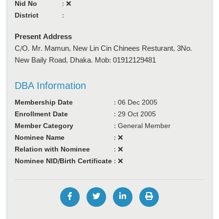
Nid No
:
❌
District
:
Present Address
C/O. Mr. Mamun, New Lin Cin Chinees Resturant, 3No.
New Baily Road, Dhaka. Mob: 01912129481
DBA Information
Membership Date
:
06 Dec 2005
Enrollment Date
:
29 Oct 2005
Member Category
:
General Member
Nominee Name
:
❌
Relation with Nominee
:
❌
Nominee NID/Birth Certificate
:
❌