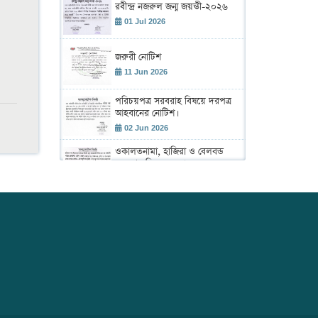
রবীন্দ্র নজরুল জন্ম জয়ন্তী-২০২৬
01 Jul 2026
জরুরী নোটিশ
11 Jun 2026
পরিচয়পত্র সরবরাহ বিষয়ে দরপত্র
আহবানের নোটিশ।
02 Jun 2026
ওকালতনামা, হাজিরা ও বেলবন্ড
সরবরাহ বিষয়ে দরপত্র।
02 Jun 2026
শহীদ রাস্ট্রপতি জিয়াউর রহমান এর
৪৫তম শাহাদাৎ বার্ষিকী উদ্ যাপন
উপলক্ষে আলোচনা সভা ও দেয়া
02 Jun 2026
মাহফিল অনুষ্ঠান।
ঢাকা আইনজীবী সমিতির বার্ষিক
বাজেট সভা 2026-2027
19 May 2026
বার্ষিক সাধারণ সভা