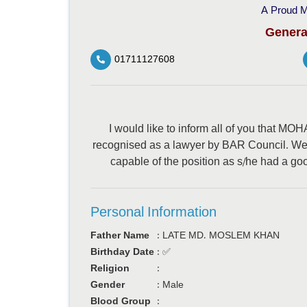
A Proud M
Genera
01711127608
I would like to inform all of you th
recognised as a lawyer by BAR Council
capable of the position as s/he had a go
Personal Information
Father Name
:
LATE MD. MOSLEM KHAN
Birthday Date
:
✅
Religion
:
Gender
:
Male
Blood Group
: