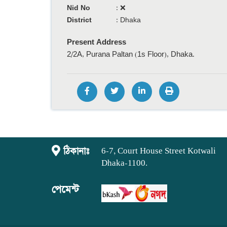
Nid No
:
❌
District
:
Dhaka
Present Address
2/2A, Purana Paltan (1s Floor), Dhaka.
ঠিকানাঃ
6-7, Court House Street Kotwali
Dhaka-1100.
পেমেন্ট