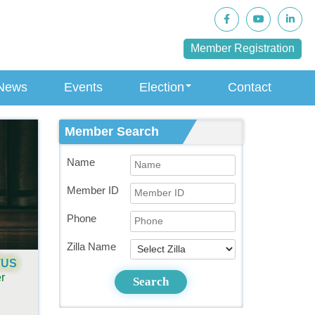
Member Registration
News
Events
Election
Contact
Member Search
Name
Member ID
Phone
Zilla Name
TUS
r
Search