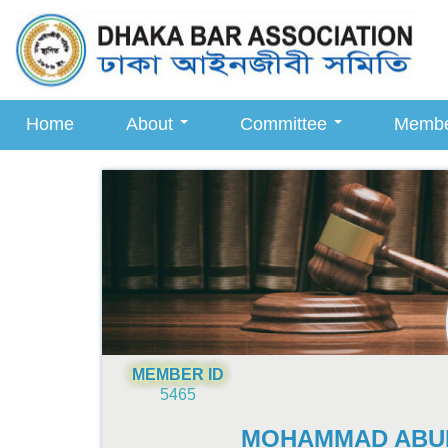
Home
About
Committee
Memb
MEMBER ID
5465
MOHAMMAD ABUL