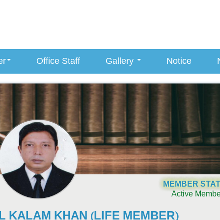
er
Office Staff
Gallery
Notice
MEMBER STA
Active Membe
 KALAM KHAN (LIFE MEMBER)