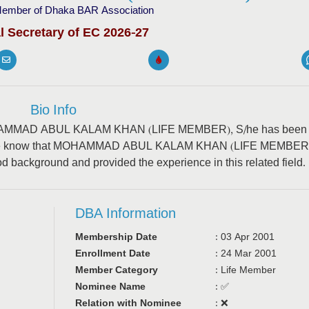
ember of Dhaka BAR Association
l Secretary of EC 2026-27
Bio Info
at MOHAMMAD ABUL KALAM KHAN (LIFE MEMBER), S/he has been
. We know that MOHAMMAD ABUL KALAM KHAN (LIFE MEMBER)
od background and provided the experience in this related field.
DBA Information
Membership Date
:
03 Apr 2001
Enrollment Date
:
24 Mar 2001
Member Category
:
Life Member
Nominee Name
:
✅
Relation with Nominee
:
❌