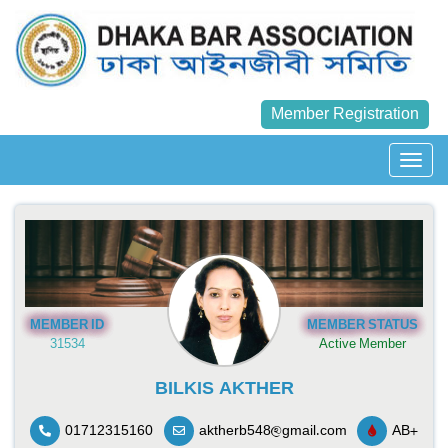
Member Registration
MEMBER ID
MEMBER STATUS
31534
Active Member
BILKIS AKTHER
01712315160
aktherb548@gmail.com
AB+