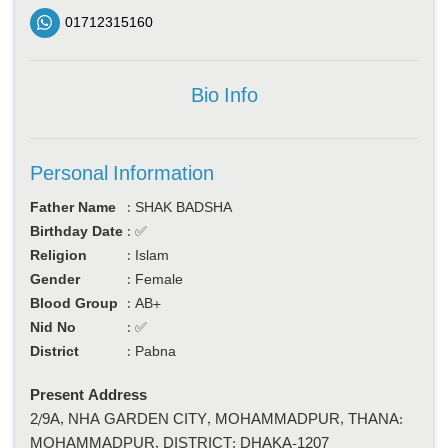
01712315160
Bio Info
Personal Information
Father Name
:
SHAK BADSHA
Birthday Date
:
✅
Religion
:
Islam
Gender
:
Female
Blood Group
:
AB+
Nid No
:
✅
District
:
Pabna
Present Address
2/9A, NHA GARDEN CITY, MOHAMMADPUR, THANA:
MOHAMMADPUR, DISTRICT: DHAKA-1207