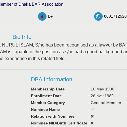
ember of Dhaka BAR Association
B+
8801712520
Bio Info
 T. M. NURUL ISLAM, S/he has been recognised as a lawyer by BA
M is capable of the position as s/he had a good background a
e experience in this related field.
DBA Information
Membership Date
:
16 May 1990
Enrollment Date
:
26 Nov 1989
Member Category
:
General Member
Nominee Name
:
✅
Relation with Nominee
:
❌
Nominee NID/Birth Certificate
:
❌