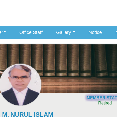
er
Office Staff
Gallery
Notice
MEMBER STA
Retired
T. M. NURUL ISLAM