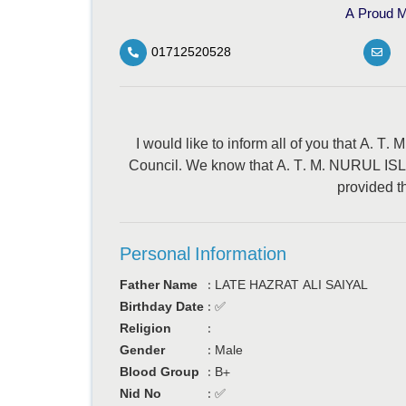
A Proud M
01712520528
I would like to inform all of you that A.
Council. We know that A. T. M. NURUL ISLA
provided th
Personal Information
Father Name
:
LATE HAZRAT ALI SAIYAL
Birthday Date
:
✅
Religion
:
Gender
:
Male
Blood Group
:
B+
Nid No
:
✅