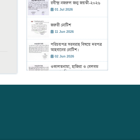
রবীন্দ্র নজরুল জন্ম জয়ন্তী-২০২৬
01 Jul 2026
জরুরী নোটিশ
11 Jun 2026
পরিচয়পত্র সরবরাহ বিষয়ে দরপত্র
আহবানের নোটিশ।
02 Jun 2026
ওকালতনামা, হাজিরা ও বেলবন্ড
সরবরাহ বিষয়ে দরপত্র।
02 Jun 2026
শহীদ রাস্ট্রপতি জিয়াউর রহমান এর
৪৫তম শাহাদাৎ বার্ষিকী উদ্ যাপন
উপলক্ষে আলোচনা সভা ও দেয়া
02 Jun 2026
মাহফিল অনুষ্ঠান।
ঢাকা আইনজীবী সমিতির বার্ষিক
বাজেট সভা 2026-2027
19 May 2026
বার্ষিক সাধারণ সভা