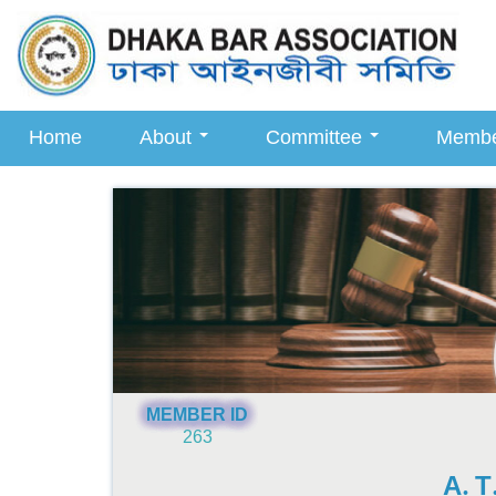
Home
About
Committee
Memb
MEMBER ID
263
A. 