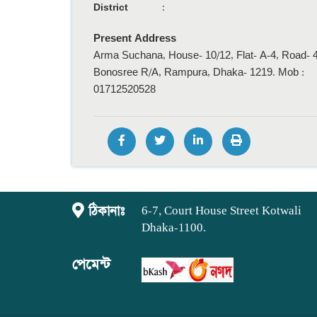
District
:
Present Address
Arma Suchana, House- 10/12, Flat- A-4, Road- 4
Bonosree R/A, Rampura, Dhaka- 1219. Mob :
01712520528
ঠিকানাঃ
6-7, Court House Street Kotwali
Dhaka-1100.
পেমেন্ট