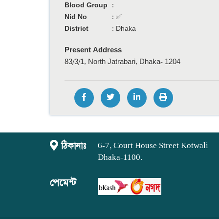
Blood Group
:
Nid No
:
✅
District
:
Dhaka
Present Address
83/3/1, North Jatrabari, Dhaka- 1204
ঠিকানাঃ
6-7, Court House Street Kotwali
Dhaka-1100.
পেমেন্ট