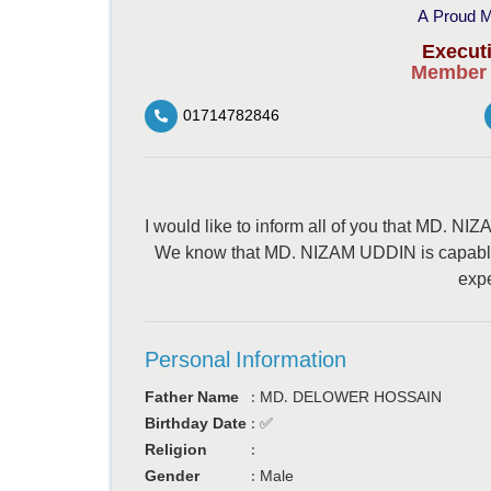
A Proud M
Execut
Member o
01714782846
I would like to inform all of you that MD. 
We know that MD. NIZAM UDDIN is capable 
expe
Personal Information
Father Name
:
MD. DELOWER HOSSAIN
Birthday Date
:
✅
Religion
:
Gender
:
Male