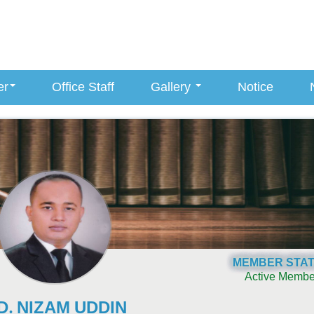
er
Office Staff
Gallery
Notice
MEMBER STA
Active Membe
D. NIZAM UDDIN