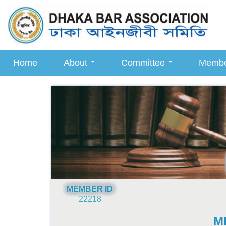
Home
About
Committee
Memb
MEMBER ID
22218
M