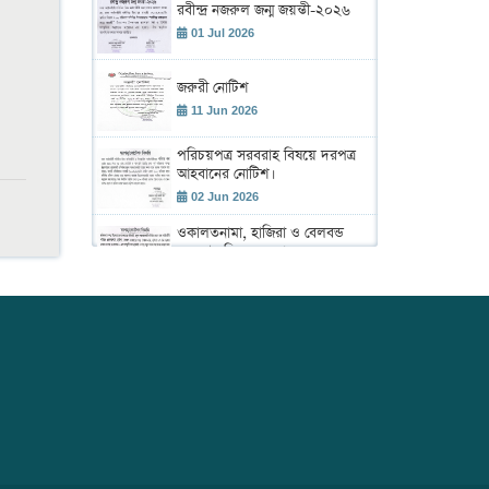
রবীন্দ্র নজরুল জন্ম জয়ন্তী-২০২৬
01 Jul 2026
জরুরী নোটিশ
11 Jun 2026
পরিচয়পত্র সরবরাহ বিষয়ে দরপত্র
আহবানের নোটিশ।
02 Jun 2026
ওকালতনামা, হাজিরা ও বেলবন্ড
সরবরাহ বিষয়ে দরপত্র।
02 Jun 2026
শহীদ রাস্ট্রপতি জিয়াউর রহমান এর
৪৫তম শাহাদাৎ বার্ষিকী উদ্ যাপন
উপলক্ষে আলোচনা সভা ও দেয়া
02 Jun 2026
মাহফিল অনুষ্ঠান।
ঢাকা আইনজীবী সমিতির বার্ষিক
বাজেট সভা 2026-2027
19 May 2026
বার্ষিক সাধারণ সভা