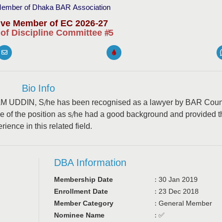
ember of Dhaka BAR Association
ive Member of EC 2026-27
f Discipline Committee #5
Bio Info
NIZAM UDDIN, S/he has been recognised as a lawyer by BAR Coun
of the position as s/he had a good background and provided t
rience in this related field.
DBA Information
Membership Date
:
30 Jan 2019
Enrollment Date
:
23 Dec 2018
Member Category
:
General Member
Nominee Name
:
✅