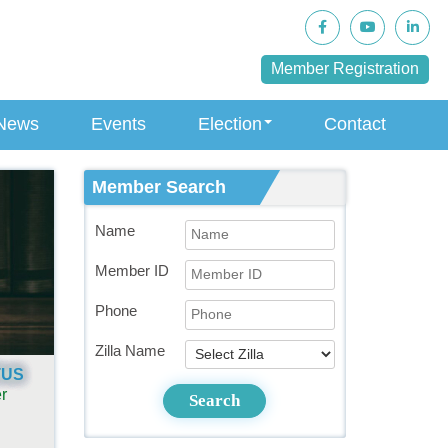
Member Registration
News
Events
Election
Contact
Member Search
Name
Member ID
Phone
Zilla Name
TUS
r
Search