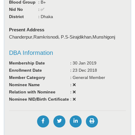
Blood Group
:
B+
Nid No
:
✅
District
:
Dhaka
Present Address
Chanderpur,Ramkrisnodi, P.S-Sirajdikhan,Munshigonj
DBA Information
Membership Date
:
30 Jan 2019
Enrollment Date
:
23 Dec 2018
Member Category
:
General Member
Nominee Name
:
❌
Relation with Nominee
:
❌
Nominee NID/Birth Certificate
:
❌