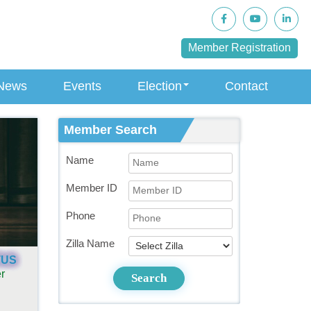
Member Registration
News
Events
Election
Contact
Member Search
Name
Member ID
Phone
Zilla Name
TUS
r
Search