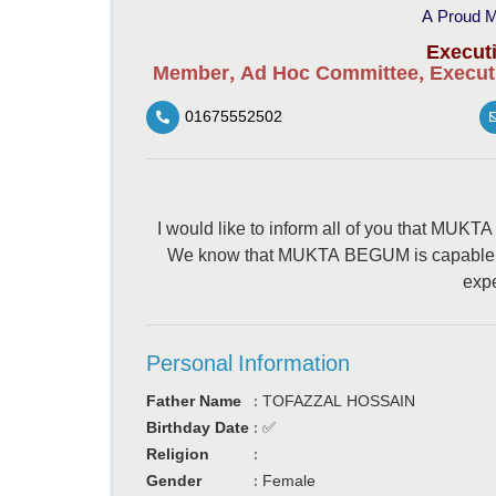
A Proud M
Execut
Member, Ad Hoc Committee, Execut
01675552502
I would like to inform all of you that MU
We know that MUKTA BEGUM is capable of
expe
Personal Information
Father Name
:
TOFAZZAL HOSSAIN
Birthday Date
:
✅
Religion
:
Gender
:
Female