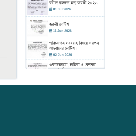
রবীন্দ্র নজরুল জন্ম জয়ন্তী-২০২৬
01 Jul 2026
জরুরী নোটিশ
11 Jun 2026
পরিচয়পত্র সরবরাহ বিষয়ে দরপত্র
আহবানের নোটিশ।
02 Jun 2026
ওকালতনামা, হাজিরা ও বেলবন্ড
সরবরাহ বিষয়ে দরপত্র।
02 Jun 2026
শহীদ রাস্ট্রপতি জিয়াউর রহমান এর
৪৫তম শাহাদাৎ বার্ষিকী উদ্ যাপন
উপলক্ষে আলোচনা সভা ও দেয়া
02 Jun 2026
মাহফিল অনুষ্ঠান।
ঢাকা আইনজীবী সমিতির বার্ষিক
বাজেট সভা 2026-2027
19 May 2026
বার্ষিক সাধারণ সভা