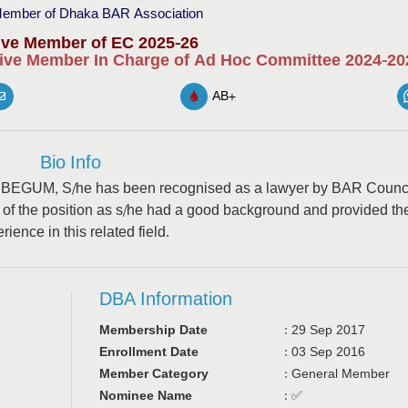
ember of Dhaka BAR Association
ive Member of EC 2025-26
ive Member In Charge of Ad Hoc Committee 2024-20
AB+
Bio Info
KTA BEGUM, S/he has been recognised as a lawyer by BAR Counci
 the position as s/he had a good background and provided th
rience in this related field.
DBA Information
Membership Date
:
29 Sep 2017
Enrollment Date
:
03 Sep 2016
Member Category
:
General Member
Nominee Name
:
✅