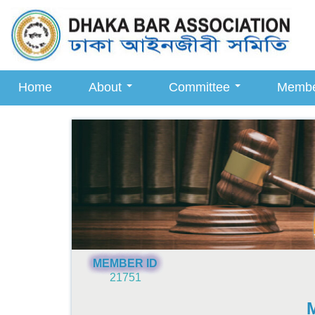
Home
About
Committee
Memb
MEMBER ID
21751