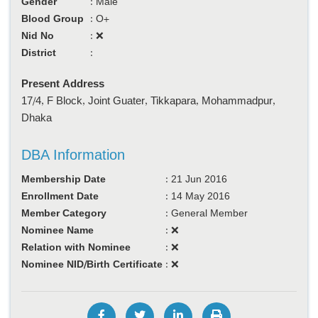
Gender
:
Male
Blood Group
:
O+
Nid No
:
❌
District
:
Present Address
17/4, F Block, Joint Guater, Tikkapara, Mohammadpur,
Dhaka
DBA Information
Membership Date
:
21 Jun 2016
Enrollment Date
:
14 May 2016
Member Category
:
General Member
Nominee Name
:
❌
Relation with Nominee
:
❌
Nominee NID/Birth Certificate
:
❌