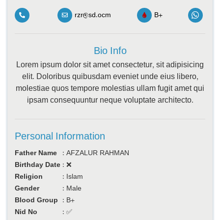
rzr@sd.ocm
B+
Bio Info
Lorem ipsum dolor sit amet consectetur, sit adipisicing
elit. Doloribus quibusdam eveniet unde eius libero,
molestiae quos tempore molestias ullam fugit amet qui
ipsam consequuntur neque voluptate architecto.
Personal Information
Father Name
:
AFZALUR RAHMAN
Birthday Date
:
❌
Religion
:
Islam
Gender
:
Male
Blood Group
:
B+
Nid No
:
✅