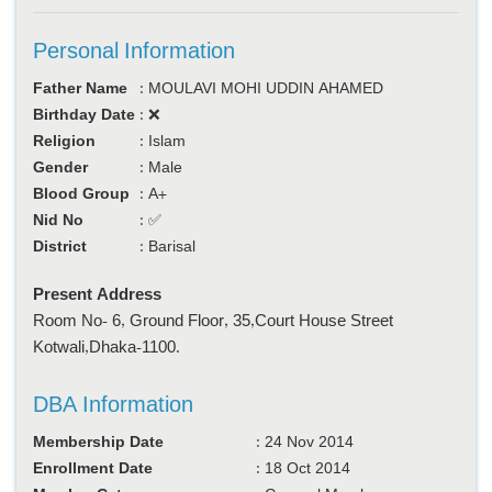
Personal Information
Father Name
:
MOULAVI MOHI UDDIN AHAMED
Birthday Date
:
❌
Religion
:
Islam
Gender
:
Male
Blood Group
:
A+
Nid No
:
✅
District
:
Barisal
Present Address
Room No- 6, Ground Floor, 35,Court House Street
Kotwali,Dhaka-1100.
DBA Information
Membership Date
:
24 Nov 2014
Enrollment Date
:
18 Oct 2014