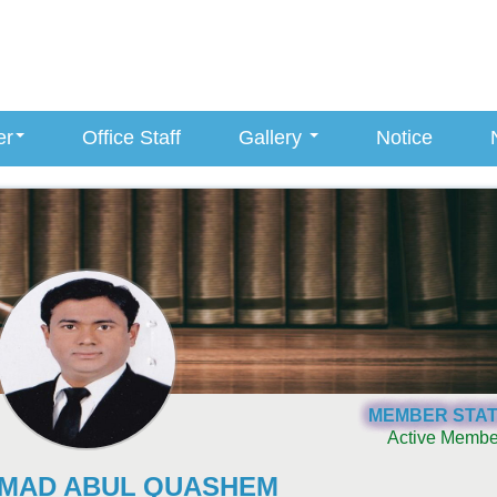
er
Office Staff
Gallery
Notice
MEMBER STA
Active Membe
MAD ABUL QUASHEM