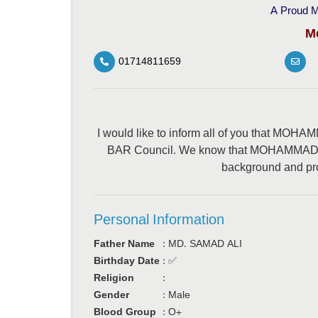
A Proud M
M
01714811659
I would like to inform all of you that M
BAR Council. We know that MOHAMMAD A
background and prov
Personal Information
Father Name
:
MD. SAMAD ALI
Birthday Date
:
✅
Religion
:
Gender
:
Male
Blood Group
:
O+