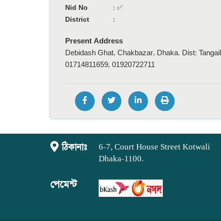
Nid No
:
✅
District
:
Present Address
Debidash Ghat, Chakbazar, Dhaka. Dist: Tangail
01714811659, 01920722711
ঠিকানাঃ
6-7, Court House Street Kotwali
Dhaka-1100.
পেমেন্ট