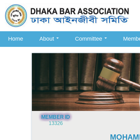
Home
About
Committee
Memb
MEMBER ID
13326
MOHAM