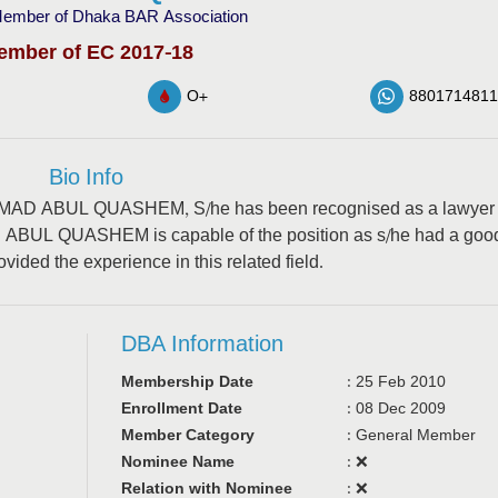
ember of Dhaka BAR Association
ember of EC 2017-18
O+
8801714811
Bio Info
OHAMMAD ABUL QUASHEM, S/he has been recognised as a lawyer
BUL QUASHEM is capable of the position as s/he had a goo
ided the experience in this related field.
DBA Information
Membership Date
:
25 Feb 2010
Enrollment Date
:
08 Dec 2009
Member Category
:
General Member
Nominee Name
:
❌
Relation with Nominee
:
❌