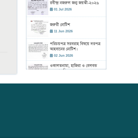
রবীন্দ্র নজরুল জন্ম জয়ন্তী-২০২৬
01 Jul 2026
জরুরী নোটিশ
11 Jun 2026
পরিচয়পত্র সরবরাহ বিষয়ে দরপত্র
আহবানের নোটিশ।
02 Jun 2026
ওকালতনামা, হাজিরা ও বেলবন্ড
সরবরাহ বিষয়ে দরপত্র।
02 Jun 2026
শহীদ রাস্ট্রপতি জিয়াউর রহমান এর
৪৫তম শাহাদাৎ বার্ষিকী উদ্ যাপন
উপলক্ষে আলোচনা সভা ও দেয়া
02 Jun 2026
মাহফিল অনুষ্ঠান।
ঢাকা আইনজীবী সমিতির বার্ষিক
বাজেট সভা 2026-2027
19 May 2026
বার্ষিক সাধারণ সভা