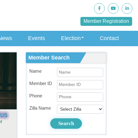
Member Registration
News
Events
Election
Contact
Member Search
Name
Member ID
Phone
Zilla Name
TUS
r
Search