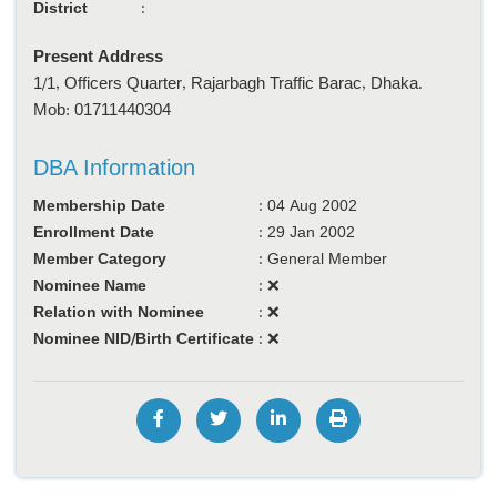
District
:
Present Address
1/1, Officers Quarter, Rajarbagh Traffic Barac, Dhaka.
Mob: 01711440304
DBA Information
Membership Date
:
04 Aug 2002
Enrollment Date
:
29 Jan 2002
Member Category
:
General Member
Nominee Name
:
❌
Relation with Nominee
:
❌
Nominee NID/Birth Certificate
:
❌