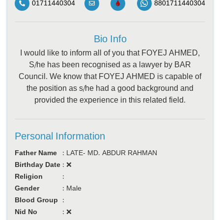
01711440304
8801711440304
Bio Info
I would like to inform all of you that FOYEJ AHMED,
S/he has been recognised as a lawyer by BAR
Council. We know that FOYEJ AHMED is capable of
the position as s/he had a good background and
provided the experience in this related field.
Personal Information
Father Name
:
LATE- MD. ABDUR RAHMAN
Birthday Date
:
❌
Religion
:
Gender
:
Male
Blood Group
:
Nid No
:
❌