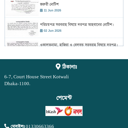
জরুরী নোটিশ
11 Jun 2026
পরিচয়পত্র সরবরাহ বিষয়ে দরপত্র আহবানের নোটিশ।
02 Jun 2026
ওকালতনামা, হাজিরা ও বেলবন্ড সরবরাহ বিষয়ে দরপত্র।
02 Jun 2026
শহীদ রাস্ট্রপতি জিয়াউর রহমান এর ৪৫তম শাহাদাৎ বার্ষিকী
ঠিকানাঃ
উদ্ যাপন উপলক্ষে আলোচনা সভা ও দেয়া মাহফিল
অনুষ্ঠান।
02 Jun 2026
6-7, Court House Street Kotwali
Dhaka-1100.
ঢাকা আইনজীবী সমিতির বার্ষিক বাজেট সভা 2026-2027
19 May 2026
পেমেন্ট
বার্ষিক সাধারণ সভা
03 May 2026
নতুন সদস্য ভুক্তির ব্যাংকে টাকা জমার বিষয়ে নোটিশ।
মোবাইলঃ
01330663366