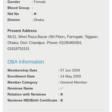
Gender
:
Female
Blood Group
:
Nid No
:
❌
District
:
Dhaka
Present Address
66/11, West Raza Bazar (5th Floor), Farmgate, Tejgaon,
Dhaka. Dist: Chandpur. Phone: 01195465454,
01818753151
DBA Information
Membership Date
:
07 Jun 2009
Enrollment Date
:
14 May 2009
Member Category
:
General Member
Nominee Name
:
✅
Relation with Nominee
:
❌
Nominee NID/Birth Certificate
:
❌